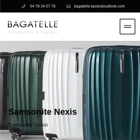
04 78 34 07 76
bagatelle.tassin
outlook.com
Samsonite Nexis
Samsonite Tassin